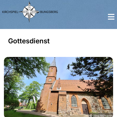
Gottesdienst
© jörg reimann