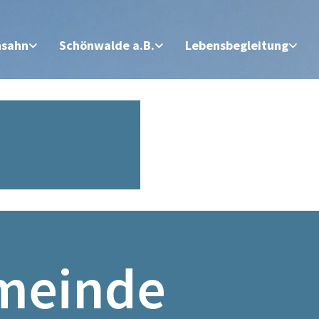
nsahn
Schönwalde a.B.
Lebensbegleitung
meinde