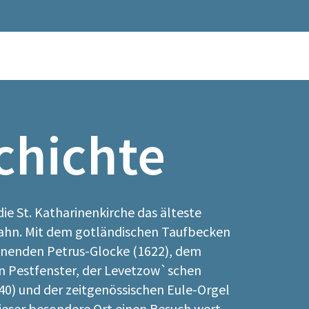
chichte
die St. Katharinenkirche das älteste
ahn. Mit dem gotländischen Taufbecken
tönenden Petrus-Glocke (1622), dem
 Pestfenster, der Levetzow`schen
40) und der zeitgenössischen Eule-Orgel
dieser besondere Ort einen Besuch wert.