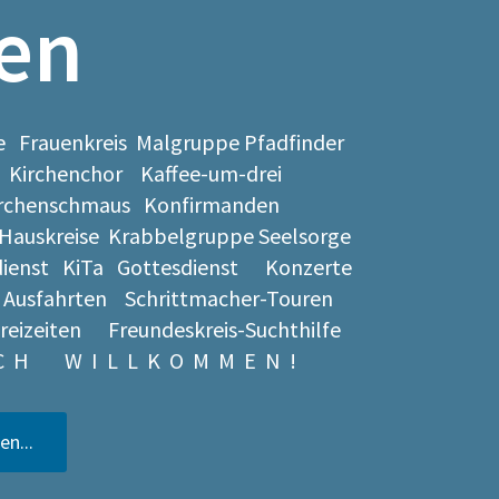
en
 Frauenkreis Malgruppe Pfadfinder
 Kirchenchor Kaffee-um-drei
 Kirchenschmaus Konfirmanden
auskreise Krabbelgruppe
Seelsorge
sdienst KiTa Gottesdienst Konzerte
 Ausfahrten Schrittmacher-Touren
reizeiten Freundeskreis-Suchthilfe
 C H W I L L K O M M E N !
en...