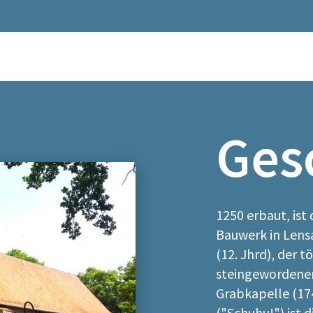
Ges
1250 erbaut, ist 
Bauwerk in Lens
(12. Jhrd), der 
steingewordenen
Grabkapelle (17
("Schuhu!") ist 