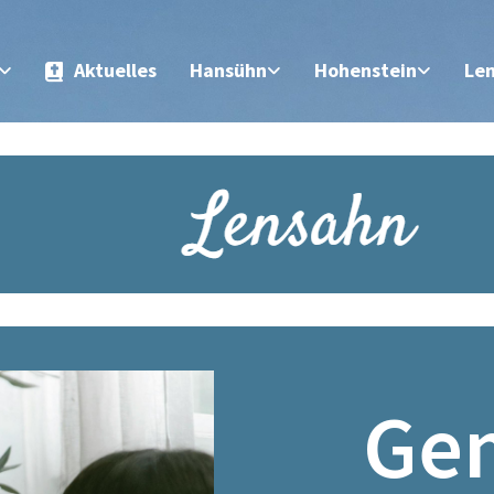
Aktuelles
Hansühn
Hohenstein
Le
Ge