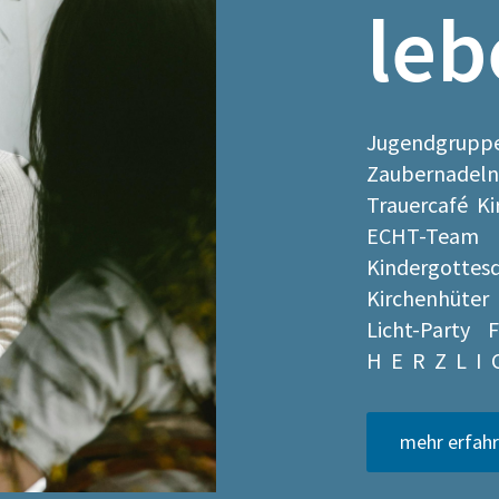
leb
Jugendgruppe
Zaubernadeln
Trauercafé
ECHT-Team H
Kindergotte
Kirchenhüter
Licht-Party F
H E R Z L I
mehr erfahr