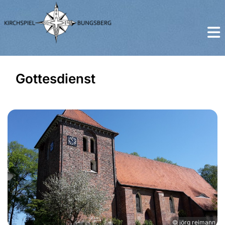
Gottesdienst
© jörg reimann