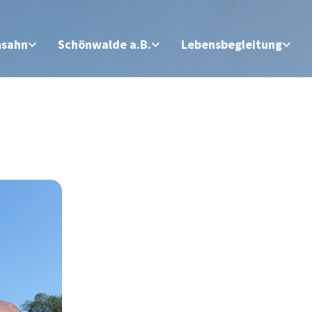
nsahn
Schönwalde a.B.
Lebensbegleitung