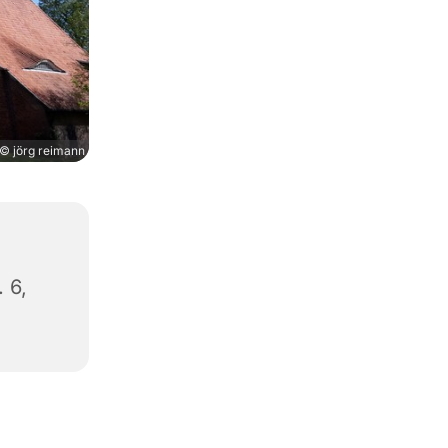
© jörg reimann
 6,