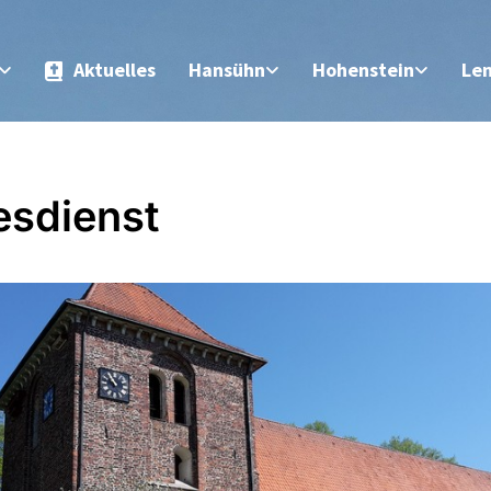
Aktuelles
Hansühn
Hohenstein
Le
esdienst