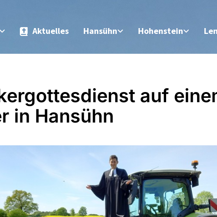
Aktuelles
Hansühn
Hohenstein
Le
kergottesdienst auf ein
r in Hansühn