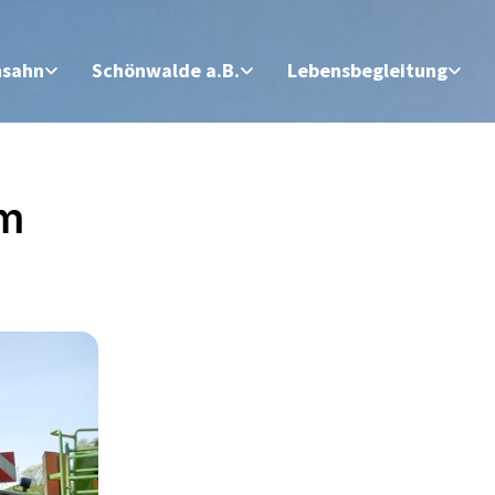
nsahn
Schönwalde a.B.
Lebensbegleitung
em